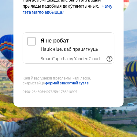
Нам вельмі шкада, але запыты з вашай
прылады падобныя да аўтаматычных.
Чаму
гэта магло адбыцца?
Я не робат
Націсніце, каб працягнуць
SmartCaptcha by Yandex Cloud
Калі ў вас узніклі праблемы, калі ласка,
скарыстайце
формай зваротнай сувязі
9190126469644077259
:
1786210997