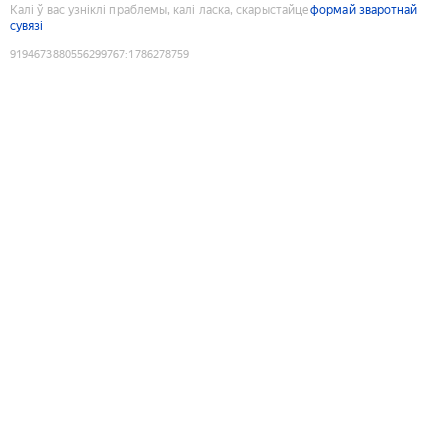
Калі ў вас узніклі праблемы, калі ласка, скарыстайце
формай зваротнай
сувязі
9194673880556299767
:
1786278759