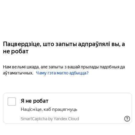
Пацвердзіце, што запыты адпраўлялі вы, а
не робат
Нам вельмі шкада, але запыты з вашай прылады падобныя да
аўтаматычных.
Чаму гэта магло адбыцца?
Я не робат
Націсніце, каб працягнуць
SmartCaptcha by Yandex Cloud