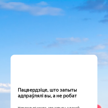
Пацвердзіце, што запыты
адпраўлялі вы, а не робат