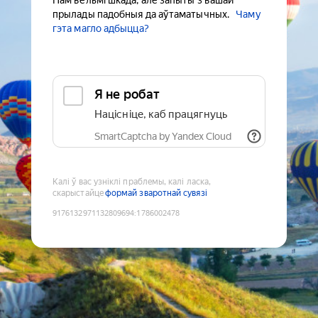
Нам вельмі шкада, але запыты з вашай
прылады падобныя да аўтаматычных.
Чаму
гэта магло адбыцца?
Я не робат
Націсніце, каб працягнуць
SmartCaptcha by Yandex Cloud
Калі ў вас узніклі праблемы, калі ласка,
скарыстайце
формай зваротнай сувязі
9176132971132809694
:
1786002478