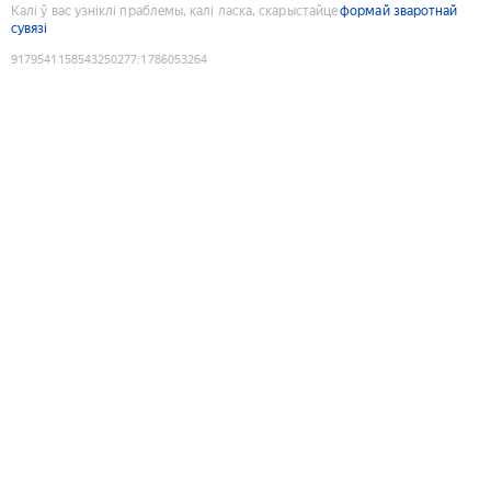
Калі ў вас узніклі праблемы, калі ласка, скарыстайце
формай зваротнай
сувязі
9179541158543250277
:
1786053264