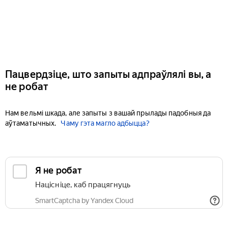
Пацвердзіце, што запыты адпраўлялі вы, а
не робат
Нам вельмі шкада, але запыты з вашай прылады падобныя да
аўтаматычных.
Чаму гэта магло адбыцца?
Я не робат
Націсніце, каб працягнуць
SmartCaptcha by Yandex Cloud