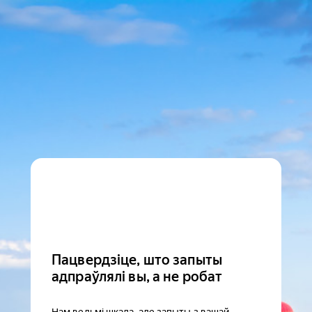
Пацвердзіце, што запыты
адпраўлялі вы, а не робат