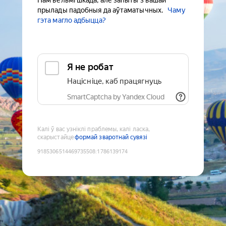
Нам вельмі шкада, але запыты з вашай
прылады падобныя да аўтаматычных.
Чаму
гэта магло адбыцца?
Я не робат
Націсніце, каб працягнуць
SmartCaptcha by Yandex Cloud
Калі ў вас узніклі праблемы, калі ласка,
скарыстайце
формай зваротнай сувязі
9185306514469735508
:
1786139174