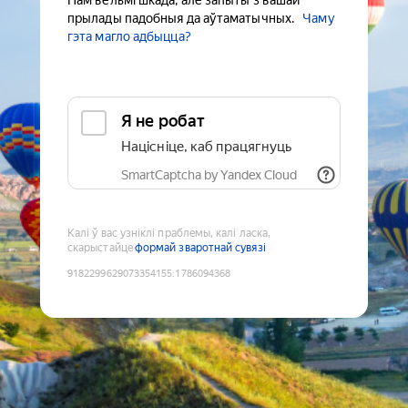
Нам вельмі шкада, але запыты з вашай
прылады падобныя да аўтаматычных.
Чаму
гэта магло адбыцца?
Я не робат
Націсніце, каб працягнуць
SmartCaptcha by Yandex Cloud
Калі ў вас узніклі праблемы, калі ласка,
скарыстайце
формай зваротнай сувязі
9182299629073354155
:
1786094368