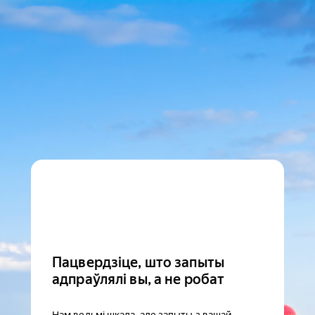
Пацвердзіце, што запыты
адпраўлялі вы, а не робат