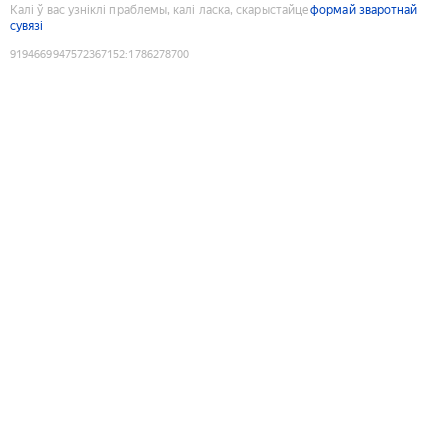
Калі ў вас узніклі праблемы, калі ласка, скарыстайце
формай зваротнай
сувязі
9194669947572367152
:
1786278700