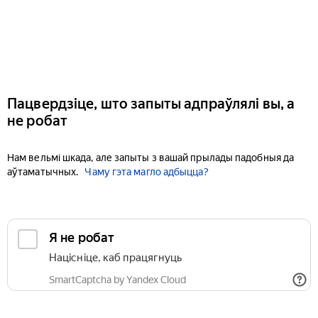
Пацвердзіце, што запыты адпраўлялі вы, а
не робат
Нам вельмі шкада, але запыты з вашай прылады падобныя да
аўтаматычных.
Чаму гэта магло адбыцца?
Я не робат
Націсніце, каб працягнуць
SmartCaptcha by Yandex Cloud