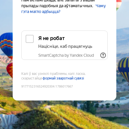
Нам вельмі шкада, але запыты з вашай
прылады падобныя да аўтаматычных.
Чаму
гэта магло адбыцца?
Я не робат
Націсніце, каб працягнуць
SmartCaptcha by Yandex Cloud
Калі ў вас узніклі праблемы, калі ласка,
скарыстайце
формай зваротнай сувязі
9177152316524920304
:
1786017667