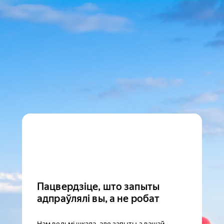
Пацвердзіце, што запыты
адпраўлялі вы, а не робат