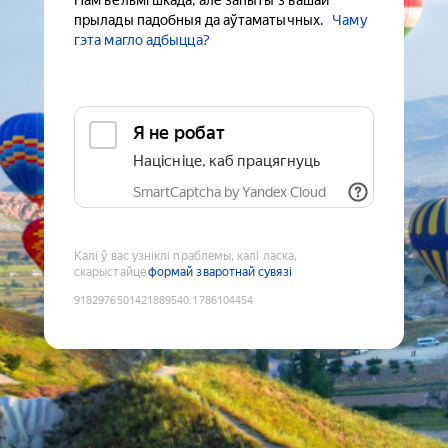
Нам вельмі шкада, але запыты з вашай
прылады падобныя да аўтаматычных.
Чаму
гэта магло адбыцца?
Я не робат
Націсніце, каб працягнуць
SmartCaptcha by Yandex Cloud
Калі ў вас узніклі праблемы, калі ласка,
скарыстайце
формай зваротнай сувязі
9182976501421889540
:
1786104454