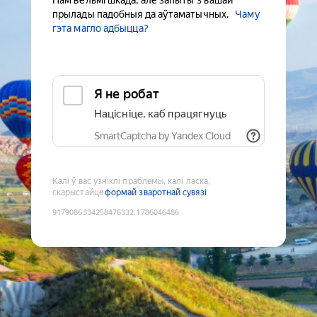
Нам вельмі шкада, але запыты з вашай
прылады падобныя да аўтаматычных.
Чаму
гэта магло адбыцца?
Я не робат
Націсніце, каб працягнуць
SmartCaptcha by Yandex Cloud
Калі ў вас узніклі праблемы, калі ласка,
скарыстайце
формай зваротнай сувязі
9179086334258476332
:
1786046486