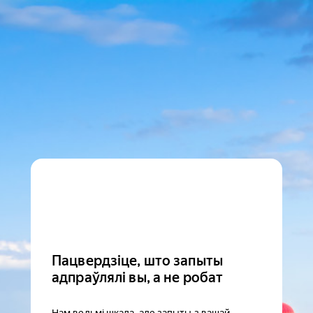
Пацвердзіце, што запыты
адпраўлялі вы, а не робат