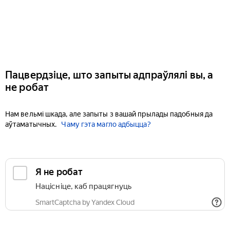
Пацвердзіце, што запыты адпраўлялі вы, а
не робат
Нам вельмі шкада, але запыты з вашай прылады падобныя да
аўтаматычных.
Чаму гэта магло адбыцца?
Я не робат
Націсніце, каб працягнуць
SmartCaptcha by Yandex Cloud