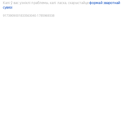
Калі ў вас узніклі праблемы, калі ласка, скарыстайце
формай зваротнай
сувязі
9173909001833563040
:
1785969338