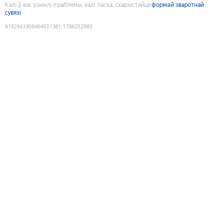
Калі ў вас узніклі праблемы, калі ласка, скарыстайце
формай зваротнай
сувязі
9192943908464551381
:
1786252980