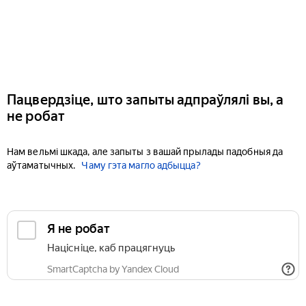
Пацвердзіце, што запыты адпраўлялі вы, а
не робат
Нам вельмі шкада, але запыты з вашай прылады падобныя да
аўтаматычных.
Чаму гэта магло адбыцца?
Я не робат
Націсніце, каб працягнуць
SmartCaptcha by Yandex Cloud