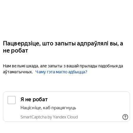
Пацвердзіце, што запыты адпраўлялі вы, а
не робат
Нам вельмі шкада, але запыты з вашай прылады падобныя да
аўтаматычных.
Чаму гэта магло адбыцца?
Я не робат
Націсніце, каб працягнуць
SmartCaptcha by Yandex Cloud