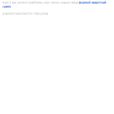
Калі ў вас узніклі праблемы, калі ласка, скарыстайце
формай зваротнай
сувязі
9184339718337363775
:
1786124768