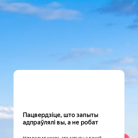
Пацвердзіце, што запыты
адпраўлялі вы, а не робат