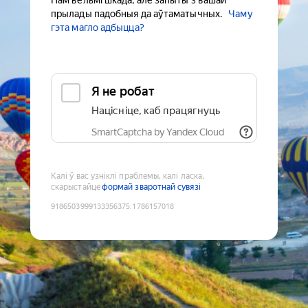
Нам вельмі шкада, але запыты з вашай
прылады падобныя да аўтаматычных.
Чаму
гэта магло адбыцца?
Я не робат
Націсніце, каб працягнуць
SmartCaptcha by Yandex Cloud
Калі ў вас узніклі праблемы, калі ласка,
скарыстайце
формай зваротнай сувязі
9186503999133356375
:
1786157018