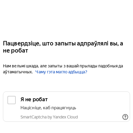
Пацвердзіце, што запыты адпраўлялі вы, а
не робат
Нам вельмі шкада, але запыты з вашай прылады падобныя да
аўтаматычных.
Чаму гэта магло адбыцца?
Я не робат
Націсніце, каб працягнуць
SmartCaptcha by Yandex Cloud