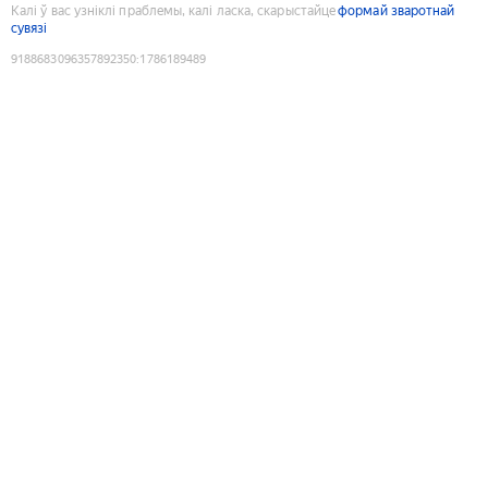
Калі ў вас узніклі праблемы, калі ласка, скарыстайце
формай зваротнай
сувязі
9188683096357892350
:
1786189489