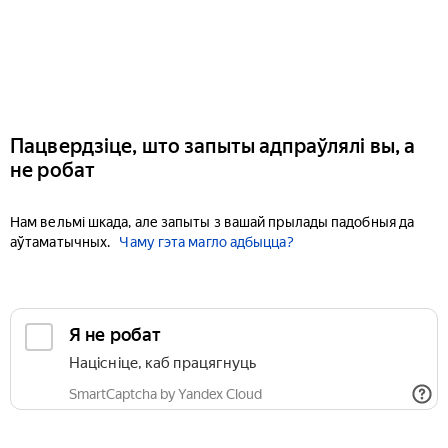
Пацвердзіце, што запыты адпраўлялі вы, а
не робат
Нам вельмі шкада, але запыты з вашай прылады падобныя да
аўтаматычных.
Чаму гэта магло адбыцца?
Я не робат
Націсніце, каб працягнуць
SmartCaptcha by Yandex Cloud