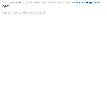
Калі ў вас узніклі праблемы, калі ласка, скарыстайце
формай зваротнай
сувязі
9186682003450148414
:
1786159671