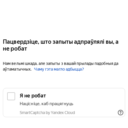
Пацвердзіце, што запыты адпраўлялі вы, а
не робат
Нам вельмі шкада, але запыты з вашай прылады падобныя да
аўтаматычных.
Чаму гэта магло адбыцца?
Я не робат
Націсніце, каб працягнуць
SmartCaptcha by Yandex Cloud