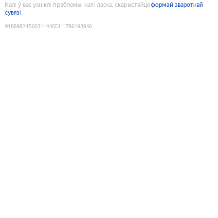
Калі ў вас узніклі праблемы, калі ласка, скарыстайце
формай зваротнай
сувязі
9188982150031144651
:
1786193946