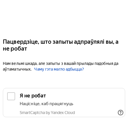
Пацвердзіце, што запыты адпраўлялі вы, а
не робат
Нам вельмі шкада, але запыты з вашай прылады падобныя да
аўтаматычных.
Чаму гэта магло адбыцца?
Я не робат
Націсніце, каб працягнуць
SmartCaptcha by Yandex Cloud