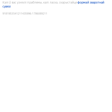
Калі ў вас узніклі праблемы, калі ласка, скарыстайце
формай зваротнай
сувязі
9181953541211435996
:
1786089211