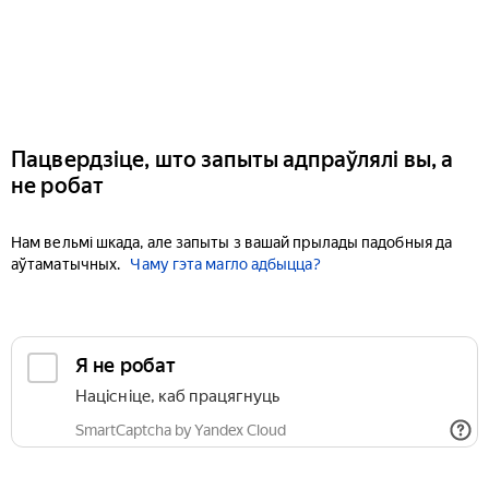
Пацвердзіце, што запыты адпраўлялі вы, а
не робат
Нам вельмі шкада, але запыты з вашай прылады падобныя да
аўтаматычных.
Чаму гэта магло адбыцца?
Я не робат
Націсніце, каб працягнуць
SmartCaptcha by Yandex Cloud