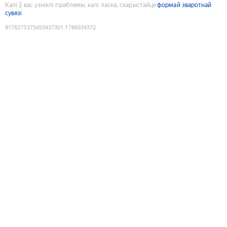
Калі ў вас узніклі праблемы, калі ласка, скарыстайце
формай зваротнай
сувязі
9178273373453437301
:
1786034372