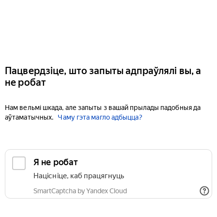
Пацвердзіце, што запыты адпраўлялі вы, а
не робат
Нам вельмі шкада, але запыты з вашай прылады падобныя да
аўтаматычных.
Чаму гэта магло адбыцца?
Я не робат
Націсніце, каб працягнуць
SmartCaptcha by Yandex Cloud