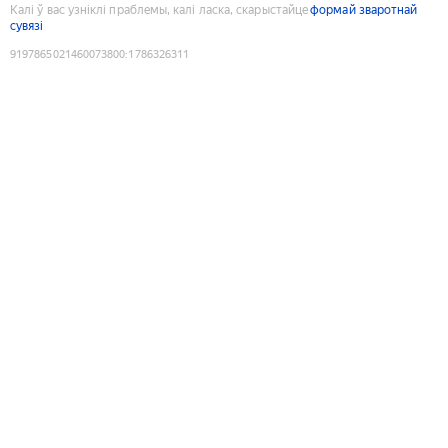
Калі ў вас узніклі праблемы, калі ласка, скарыстайце
формай зваротнай
сувязі
9197865021460073800
:
1786326311