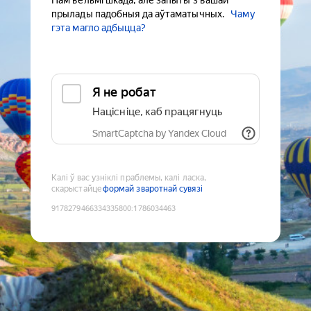
Нам вельмі шкада, але запыты з вашай
прылады падобныя да аўтаматычных.
Чаму
гэта магло адбыцца?
Я не робат
Націсніце, каб працягнуць
SmartCaptcha by Yandex Cloud
Калі ў вас узніклі праблемы, калі ласка,
скарыстайце
формай зваротнай сувязі
9178279466334335800
:
1786034463