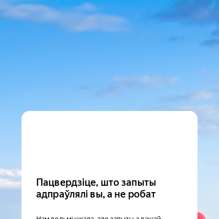
Пацвердзіце, што запыты
адпраўлялі вы, а не робат