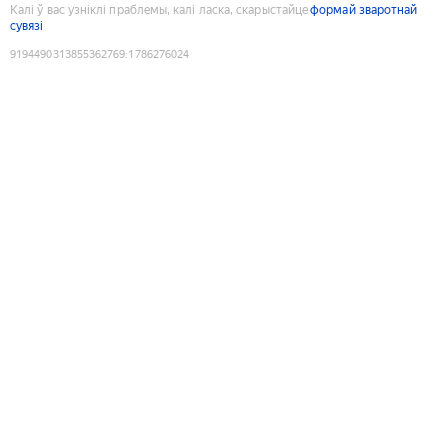
Калі ў вас узніклі праблемы, калі ласка, скарыстайце
формай зваротнай
сувязі
9194490313855362769
:
1786276024