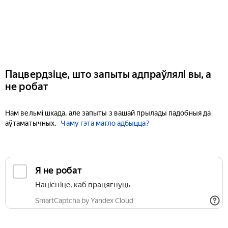
Пацвердзіце, што запыты адпраўлялі вы, а
не робат
Нам вельмі шкада, але запыты з вашай прылады падобныя да
аўтаматычных.
Чаму гэта магло адбыцца?
Я не робат
Націсніце, каб працягнуць
SmartCaptcha by Yandex Cloud