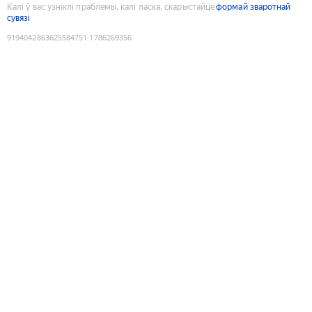
Калі ў вас узніклі праблемы, калі ласка, скарыстайце
формай зваротнай
сувязі
9194042863625584751
:
1786269356