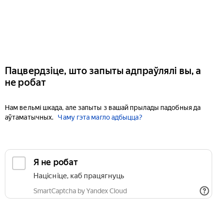
Пацвердзіце, што запыты адпраўлялі вы, а
не робат
Нам вельмі шкада, але запыты з вашай прылады падобныя да
аўтаматычных.
Чаму гэта магло адбыцца?
Я не робат
Націсніце, каб працягнуць
SmartCaptcha by Yandex Cloud