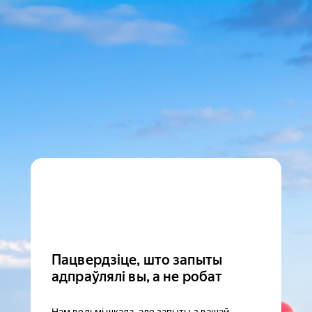
Пацвердзіце, што запыты
адпраўлялі вы, а не робат