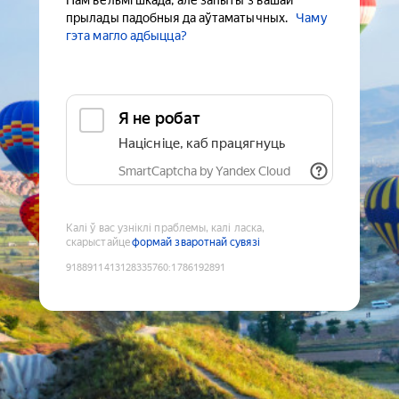
Нам вельмі шкада, але запыты з вашай
прылады падобныя да аўтаматычных.
Чаму
гэта магло адбыцца?
Я не робат
Націсніце, каб працягнуць
SmartCaptcha by Yandex Cloud
Калі ў вас узніклі праблемы, калі ласка,
скарыстайце
формай зваротнай сувязі
9188911413128335760
:
1786192891