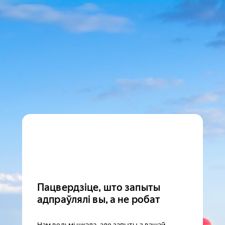
Пацвердзіце, што запыты
адпраўлялі вы, а не робат