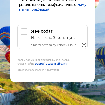
Нам вельмі шкада, але запыты з вашай
прылады падобныя да аўтаматычных.
Чаму
гэта магло адбыцца?
Я не робат
Націсніце, каб працягнуць
SmartCaptcha by Yandex Cloud
Калі ў вас узніклі праблемы, калі ласка,
скарыстайце
формай зваротнай сувязі
9180836018369206923
:
1786072559