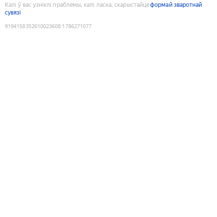
Калі ў вас узніклі праблемы, калі ласка, скарыстайце
формай зваротнай
сувязі
9194158352610023608
:
1786271077