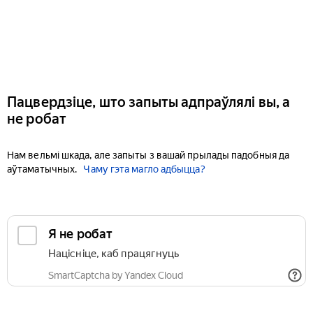
Пацвердзіце, што запыты адпраўлялі вы, а
не робат
Нам вельмі шкада, але запыты з вашай прылады падобныя да
аўтаматычных.
Чаму гэта магло адбыцца?
Я не робат
Націсніце, каб працягнуць
SmartCaptcha by Yandex Cloud