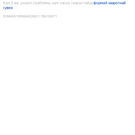
Калі ў вас узніклі праблемы, калі ласка, скарыстайце
формай зваротнай
сувязі
9186608199066482863
:
1786158571