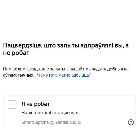
Пацвердзіце, што запыты адпраўлялі вы, а
не робат
Нам вельмі шкада, але запыты з вашай прылады падобныя да
аўтаматычных.
Чаму гэта магло адбыцца?
Я не робат
Націсніце, каб працягнуць
SmartCaptcha by Yandex Cloud