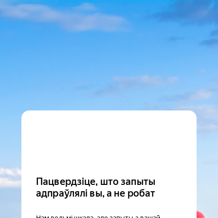
Пацвердзіце, што запыты
адпраўлялі вы, а не робат