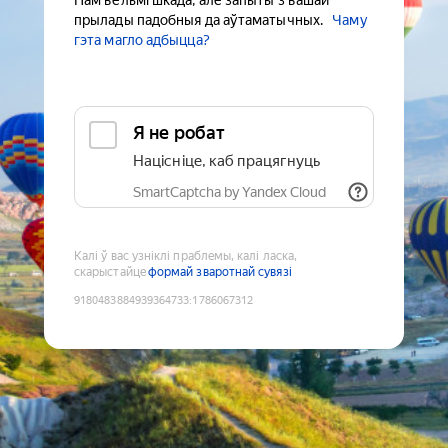
Нам вельмі шкада, але запыты з вашай
прылады падобныя да аўтаматычных.
Чаму
гэта магло адбыцца?
Я не робат
Націсніце, каб працягнуць
SmartCaptcha by Yandex Cloud
Калі ў вас узніклі праблемы, калі ласка,
скарыстайце
формай зваротнай сувязі
9180483884939364733
:
1786067312