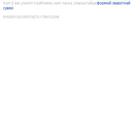
Калі ў вас узніклі праблемы, калі ласка, скарыстайце
формай зваротнай
сувязі
9182831502185079273
:
1786102294