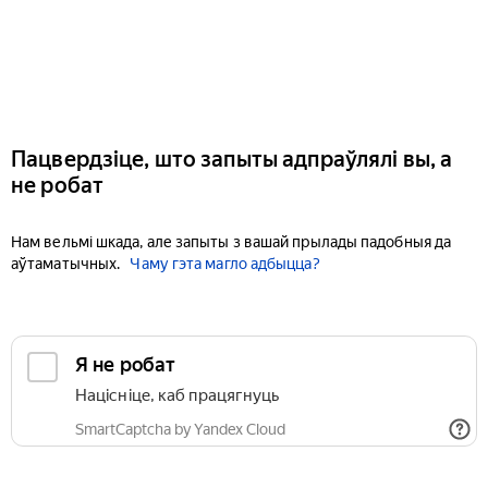
Пацвердзіце, што запыты адпраўлялі вы, а
не робат
Нам вельмі шкада, але запыты з вашай прылады падобныя да
аўтаматычных.
Чаму гэта магло адбыцца?
Я не робат
Націсніце, каб працягнуць
SmartCaptcha by Yandex Cloud