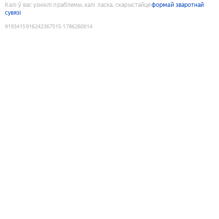
Калі ў вас узніклі праблемы, калі ласка, скарыстайце
формай зваротнай
сувязі
9193415916242367515
:
1786260014