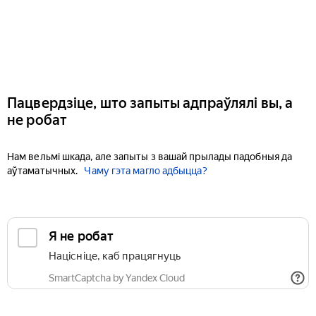
Пацвердзіце, што запыты адпраўлялі вы, а
не робат
Нам вельмі шкада, але запыты з вашай прылады падобныя да
аўтаматычных.
Чаму гэта магло адбыцца?
Я не робат
Націсніце, каб працягнуць
SmartCaptcha by Yandex Cloud