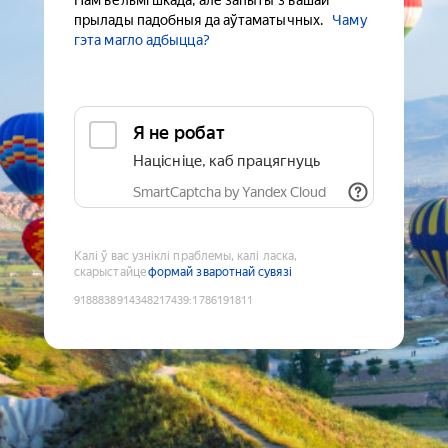
Нам вельмі шкада, але запыты з вашай
прылады падобныя да аўтаматычных.
Чаму
гэта магло адбыцца?
Я не робат
Націсніце, каб працягнуць
SmartCaptcha by Yandex Cloud
Калі ў вас узніклі праблемы, калі ласка,
скарыстайце
формай зваротнай сувязі
9188838914348217439
:
1786191811