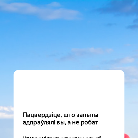
Пацвердзіце, што запыты
адпраўлялі вы, а не робат