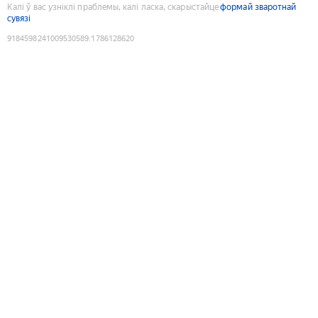
Калі ў вас узніклі праблемы, калі ласка, скарыстайце
формай зваротнай
сувязі
9184598241009530589
:
1786128620