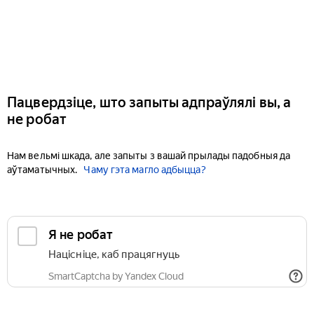
Пацвердзіце, што запыты адпраўлялі вы, а
не робат
Нам вельмі шкада, але запыты з вашай прылады падобныя да
аўтаматычных.
Чаму гэта магло адбыцца?
Я не робат
Націсніце, каб працягнуць
SmartCaptcha by Yandex Cloud