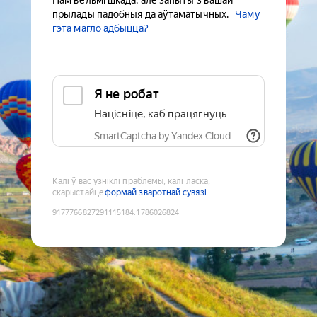
Нам вельмі шкада, але запыты з вашай
прылады падобныя да аўтаматычных.
Чаму
гэта магло адбыцца?
Я не робат
Націсніце, каб працягнуць
SmartCaptcha by Yandex Cloud
Калі ў вас узніклі праблемы, калі ласка,
скарыстайце
формай зваротнай сувязі
9177766827291115184
:
1786026824