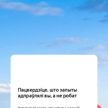
Пацвердзіце, што запыты
адпраўлялі вы, а не робат