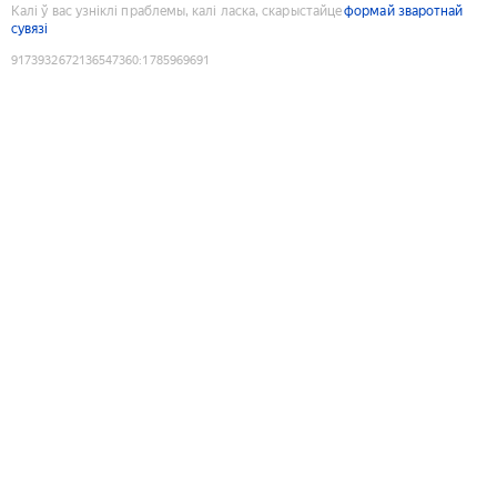
Калі ў вас узніклі праблемы, калі ласка, скарыстайце
формай зваротнай
сувязі
9173932672136547360
:
1785969691