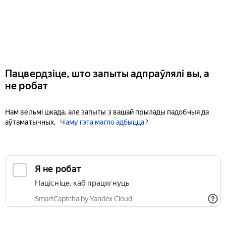
Пацвердзіце, што запыты адпраўлялі вы, а
не робат
Нам вельмі шкада, але запыты з вашай прылады падобныя да
аўтаматычных.
Чаму гэта магло адбыцца?
Я не робат
Націсніце, каб працягнуць
SmartCaptcha by Yandex Cloud