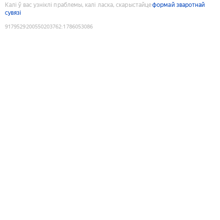
Калі ў вас узніклі праблемы, калі ласка, скарыстайце
формай зваротнай
сувязі
9179529200550203762
:
1786053086