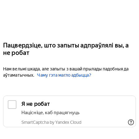
Пацвердзіце, што запыты адпраўлялі вы, а
не робат
Нам вельмі шкада, але запыты з вашай прылады падобныя да
аўтаматычных.
Чаму гэта магло адбыцца?
Я не робат
Націсніце, каб працягнуць
SmartCaptcha by Yandex Cloud