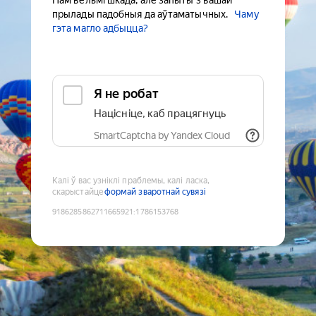
Нам вельмі шкада, але запыты з вашай
прылады падобныя да аўтаматычных.
Чаму
гэта магло адбыцца?
Я не робат
Націсніце, каб працягнуць
SmartCaptcha by Yandex Cloud
Калі ў вас узніклі праблемы, калі ласка,
скарыстайце
формай зваротнай сувязі
9186285862711665921
:
1786153768