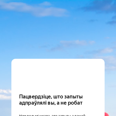
Пацвердзіце, што запыты
адпраўлялі вы, а не робат