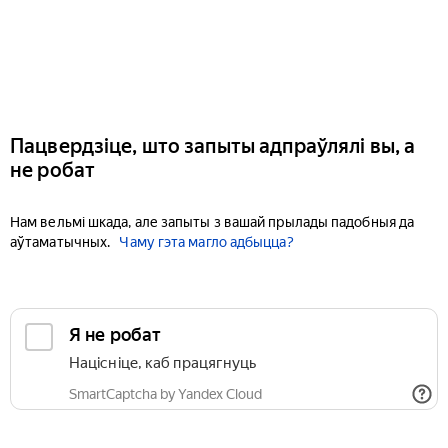
Пацвердзіце, што запыты адпраўлялі вы, а
не робат
Нам вельмі шкада, але запыты з вашай прылады падобныя да
аўтаматычных.
Чаму гэта магло адбыцца?
Я не робат
Націсніце, каб працягнуць
SmartCaptcha by Yandex Cloud