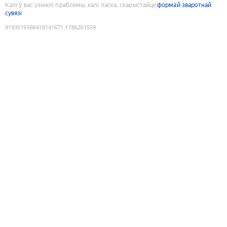
Калі ў вас узніклі праблемы, калі ласка, скарыстайце
формай зваротнай
сувязі
9193519586418141671
:
1786261559