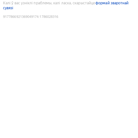
Калі ў вас узніклі праблемы, калі ласка, скарыстайце
формай зваротнай
сувязі
9177866921369049174
:
1786028316