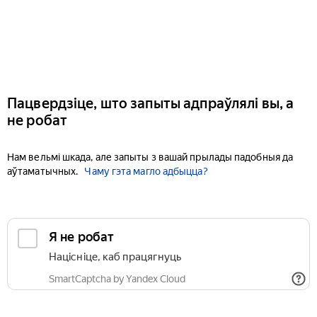
Пацвердзіце, што запыты адпраўлялі вы, а
не робат
Нам вельмі шкада, але запыты з вашай прылады падобныя да
аўтаматычных.
Чаму гэта магло адбыцца?
Я не робат
Націсніце, каб працягнуць
SmartCaptcha by Yandex Cloud