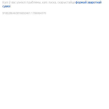
Калі ў вас узніклі праблемы, калі ласка, скарыстайце
формай зваротнай
сувязі
9180286463816692461
:
1786064370