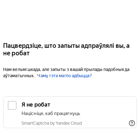
Пацвердзіце, што запыты адпраўлялі вы, а
не робат
Нам вельмі шкада, але запыты з вашай прылады падобныя да
аўтаматычных.
Чаму гэта магло адбыцца?
Я не робат
Націсніце, каб працягнуць
SmartCaptcha by Yandex Cloud