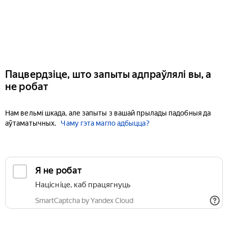
Пацвердзіце, што запыты адпраўлялі вы, а
не робат
Нам вельмі шкада, але запыты з вашай прылады падобныя да
аўтаматычных.
Чаму гэта магло адбыцца?
Я не робат
Націсніце, каб працягнуць
SmartCaptcha by Yandex Cloud