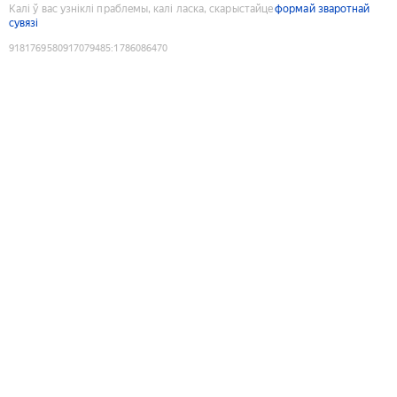
Калі ў вас узніклі праблемы, калі ласка, скарыстайце
формай зваротнай
сувязі
9181769580917079485
:
1786086470