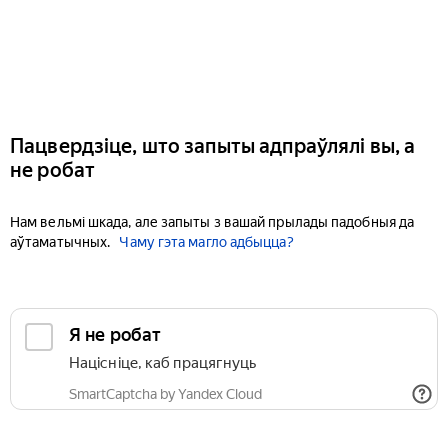
Пацвердзіце, што запыты адпраўлялі вы, а
не робат
Нам вельмі шкада, але запыты з вашай прылады падобныя да
аўтаматычных.
Чаму гэта магло адбыцца?
Я не робат
Націсніце, каб працягнуць
SmartCaptcha by Yandex Cloud