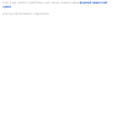
Калі ў вас узніклі праблемы, калі ласка, скарыстайце
формай зваротнай
сувязі
9187332195797346431
:
1786169359