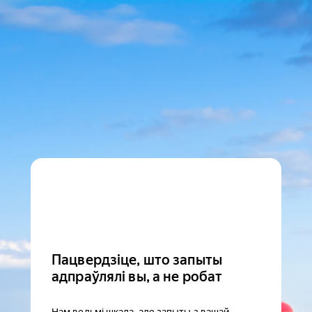
Пацвердзіце, што запыты
адпраўлялі вы, а не робат