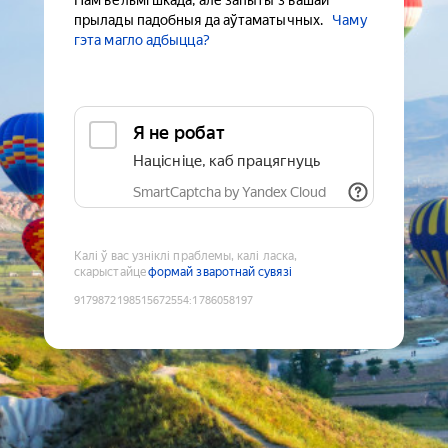
Нам вельмі шкада, але запыты з вашай
прылады падобныя да аўтаматычных.
Чаму
гэта магло адбыцца?
Я не робат
Націсніце, каб працягнуць
SmartCaptcha by Yandex Cloud
Калі ў вас узніклі праблемы, калі ласка,
скарыстайце
формай зваротнай сувязі
9179872198515672554
:
1786058197