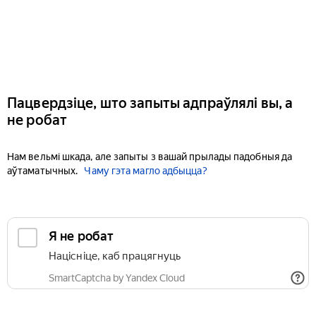
Пацвердзіце, што запыты адпраўлялі вы, а
не робат
Нам вельмі шкада, але запыты з вашай прылады падобныя да
аўтаматычных.
Чаму гэта магло адбыцца?
Я не робат
Націсніце, каб працягнуць
SmartCaptcha by Yandex Cloud