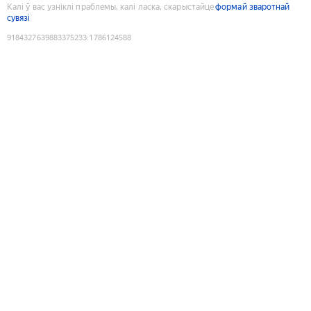
Калі ў вас узніклі праблемы, калі ласка, скарыстайце
формай зваротнай
сувязі
9184327639883375233
:
1786124588