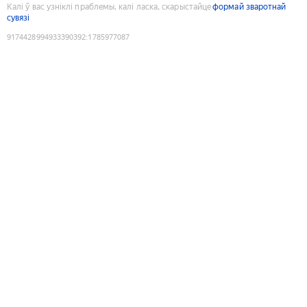
Калі ў вас узніклі праблемы, калі ласка, скарыстайце
формай зваротнай
сувязі
9174428994933390392
:
1785977087