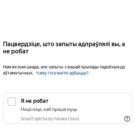
Пацвердзіце, што запыты адпраўлялі вы, а
не робат
Нам вельмі шкада, але запыты з вашай прылады падобныя да
аўтаматычных.
Чаму гэта магло адбыцца?
Я не робат
Націсніце, каб працягнуць
SmartCaptcha by Yandex Cloud