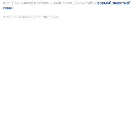
Калі ў вас узніклі праблемы, калі ласка, скарыстайце
формай зваротнай
сувязі
9183579548453639257
:
1786113441