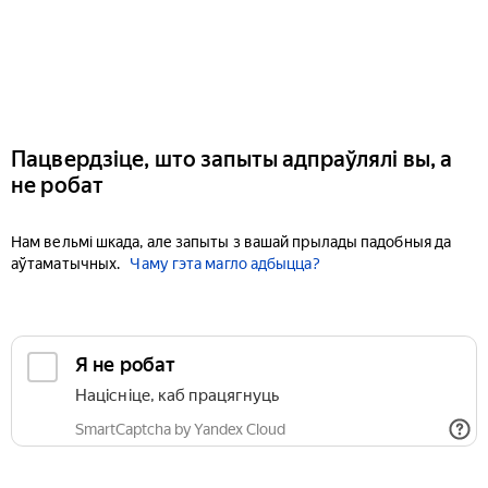
Пацвердзіце, што запыты адпраўлялі вы, а
не робат
Нам вельмі шкада, але запыты з вашай прылады падобныя да
аўтаматычных.
Чаму гэта магло адбыцца?
Я не робат
Націсніце, каб працягнуць
SmartCaptcha by Yandex Cloud