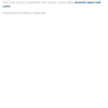
Калі ў вас узніклі праблемы, калі ласка, скарыстайце
формай зваротнай
сувязі
9182495662787428994
:
1786097289