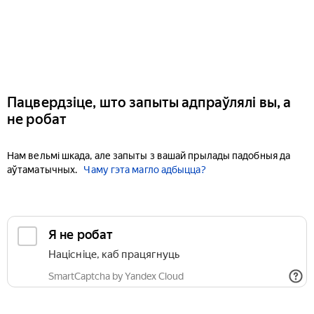
Пацвердзіце, што запыты адпраўлялі вы, а
не робат
Нам вельмі шкада, але запыты з вашай прылады падобныя да
аўтаматычных.
Чаму гэта магло адбыцца?
Я не робат
Націсніце, каб працягнуць
SmartCaptcha by Yandex Cloud