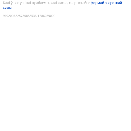
Калі ў вас узніклі праблемы, калі ласка, скарыстайце
формай зваротнай
сувязі
9192005825730888536
:
1786239002