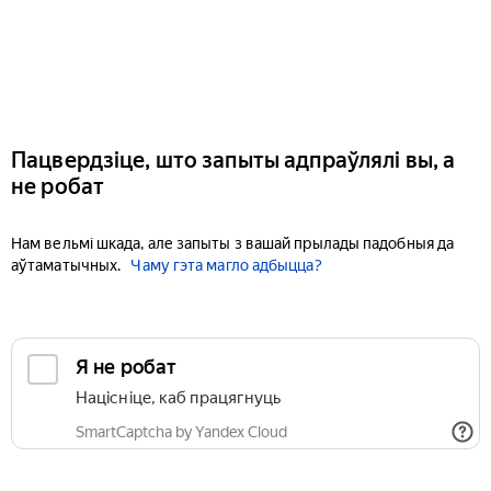
Пацвердзіце, што запыты адпраўлялі вы, а
не робат
Нам вельмі шкада, але запыты з вашай прылады падобныя да
аўтаматычных.
Чаму гэта магло адбыцца?
Я не робат
Націсніце, каб працягнуць
SmartCaptcha by Yandex Cloud