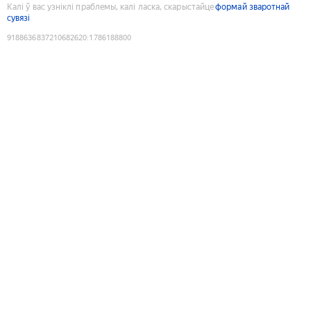
Калі ў вас узніклі праблемы, калі ласка, скарыстайце
формай зваротнай
сувязі
9188636837210682620
:
1786188800