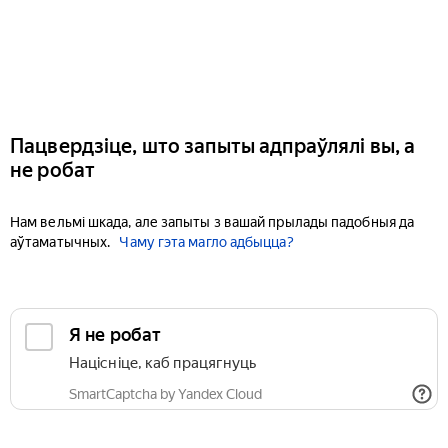
Пацвердзіце, што запыты адпраўлялі вы, а
не робат
Нам вельмі шкада, але запыты з вашай прылады падобныя да
аўтаматычных.
Чаму гэта магло адбыцца?
Я не робат
Націсніце, каб працягнуць
SmartCaptcha by Yandex Cloud