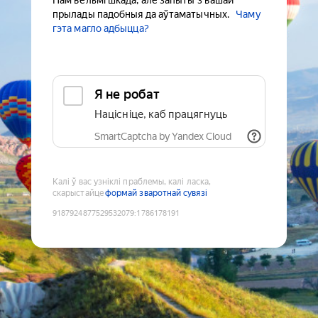
Нам вельмі шкада, але запыты з вашай
прылады падобныя да аўтаматычных.
Чаму
гэта магло адбыцца?
Я не робат
Націсніце, каб працягнуць
SmartCaptcha by Yandex Cloud
Калі ў вас узніклі праблемы, калі ласка,
скарыстайце
формай зваротнай сувязі
9187924877529532079
:
1786178191