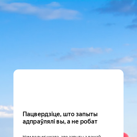
Пацвердзіце, што запыты
адпраўлялі вы, а не робат