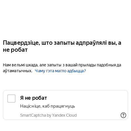
Пацвердзіце, што запыты адпраўлялі вы, а
не робат
Нам вельмі шкада, але запыты з вашай прылады падобныя да
аўтаматычных.
Чаму гэта магло адбыцца?
Я не робат
Націсніце, каб працягнуць
SmartCaptcha by Yandex Cloud