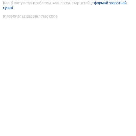
Калі ў вас узніклі праблемы, калі ласка, скарыстайце
формай зваротнай
сувязі
9176840151321285396
:
1786013016